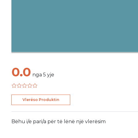
0.0
nga
5
yje
Vlerëso Produktin
Bëhu i/e pari/a për të lënë një vlerësim