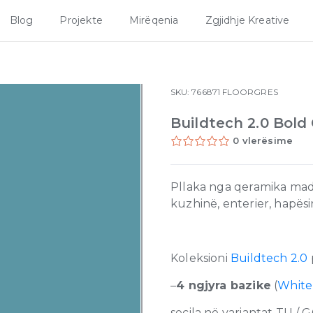
Blog
Projekte
Mirëqenia
Zgjidhje Kreative
SKU:
766871
FLOORGRES
Buildtech 2.0 Bold
0 vlerësime
Pllaka nga qeramika made
kuzhinë, enterier, hapës
Koleksioni
Buildtech 2.0
–
4 ngjyra bazike
(
White
secila në variantat TU / G