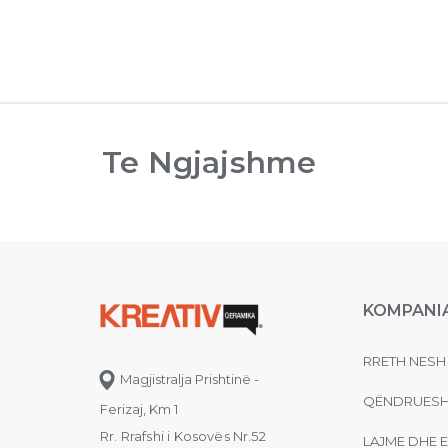
Te Ngjajshme
KOMPANI
RRETH NESH
Magjistralja Prishtinë -
QËNDRUESH
Ferizaj, Km 1
Rr. Rrafshi i Kosovës Nr.52
LAJME DHE 