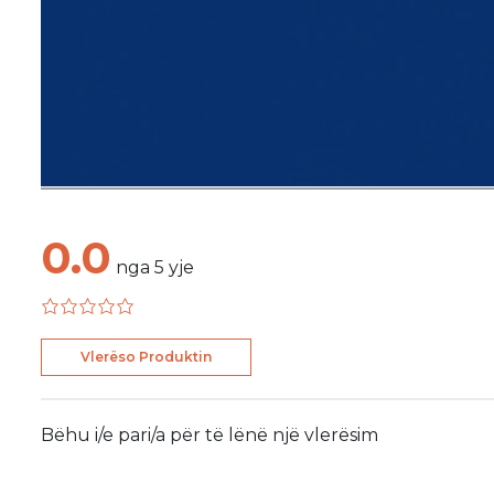
0.0
nga
5
yje
Vlerëso Produktin
Bëhu i/e pari/a për të lënë një vlerësim