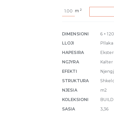
Buildtech
2
m
2.0
Bold
Colors
Midnight
DIMENSIONI
6 × 12
Glossy
6mm
LLOJI
Pllaka
120
HAPESIRA
Eksteri
x
280
NGJYRA
Kalter
quantity
EFEKTI
Njeng
STRUKTURA
Shkel
NJESIA
m2
KOLEKSIONI
BUILD
SASIA
3,36