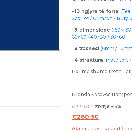
–
10 ngjyra të forta
(
Teal
Scarlet
/
Crimson
/
Burg
–
9 dimensione
(
160×160
60×60
/
40×80
/
30×60
)
–
3 trashësi
(
6mm
/
10m
–
4 struktura
(
mat
/
soft
Për më shumë rreth këtij
Brenda Kosovës transporti
zbritje -15%
€
330.00
€
280.50
Afati i parashikuar i lifer