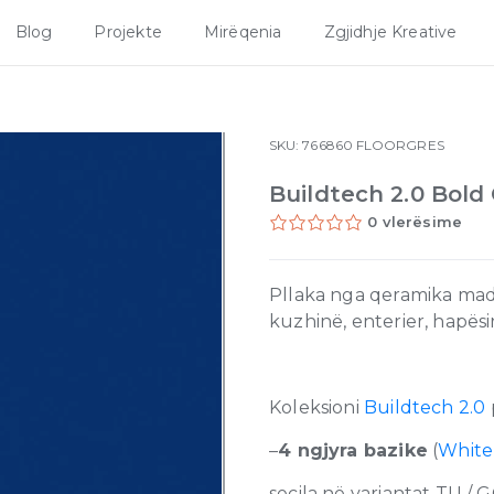
Blog
Projekte
Mirëqenia
Zgjidhje Kreative
SKU:
766860
FLOORGRES
Buildtech 2.0 Bold
0 vlerësime
Pllaka nga qeramika made
kuzhinë, enterier, hapës
Koleksioni
Buildtech 2.0
–
4 ngjyra bazike
(
White
secila në variantat TU / G