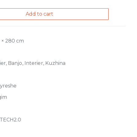
Add to cart
0 × 280 cm
er, Banjo, Interier, Kuzhina
jyreshe
qim
TECH2.0