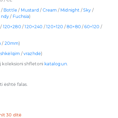
/
Bottle
/
Mustard
/
Cream
/
Midnight
/
Sky
/
undy
/
Fuchsia
)
/
120×280
/
120×240
/
120×120
/
80×80
/
60×120
/
m
/
20mm
)
/
shkëlqim
/
vrazhdë
)
 koleksioni shfletoni
katalogun
.
 është falas.
imit 30 ditë