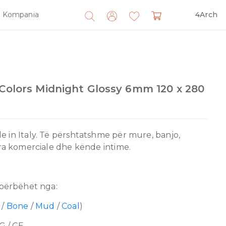
Kompania
4Arch
Search
for:
 Colors Midnight Glossy 6mm 120 x 280
 in Italy. Të përshtatshme për mure, banjo,
ira komerciale dhe kënde intime.
përbëhet nga:
/
Bone
/
Mud
/
Coal
)
G / CE