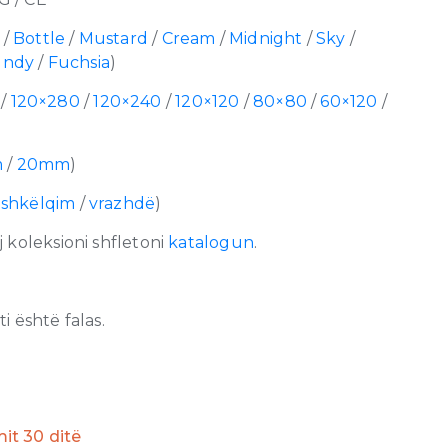
/
Bottle
/
Mustard
/
Cream
/
Midnight
/
Sky
/
undy
/
Fuchsia
)
/
120×280
/
120×240
/
120×120
/
80×80
/
60×120
/
m
/
20mm
)
/
shkëlqim
/
vrazhdë
)
 koleksioni shfletoni
katalogun
.
 është falas.
imit 30 ditë