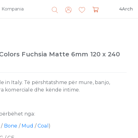
Kompania
4Arch
Search
for:
 Colors Fuchsia Matte 6mm 120 x 240
 in Italy. Të përshtatshme për mure, banjo,
ira komerciale dhe kënde intime.
përbëhet nga:
/
Bone
/
Mud
/
Coal
)
G / CE