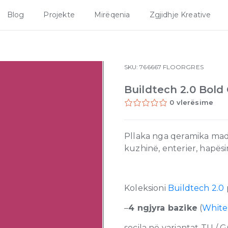
Blog
Projekte
Mirëqenia
Zgjidhje Kreative
SKU:
766667
FLOORGRES
Buildtech 2.0 Bold
0 vlerësime
Pllaka nga qeramika made
kuzhinë, enterier, hapës
Koleksioni
Buildtech 2.0
–
4 ngjyra bazike
(
White
secila në variantat TU / G