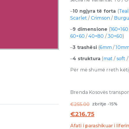
–
10 ngjyra të forta
(
Teal
Scarlet
/
Crimson
/
Burg
–
9 dimensione
(
160×160
60×60
/
40×80
/
30×60
)
–
3 trashësi
(
6mm
/
10m
–
4 struktura
(
mat
/
soft
Për më shumë rreth këtij
Brenda Kosovës transporti
zbritje -15%
€
255.00
€
216.75
Afati i parashikuar i lifer