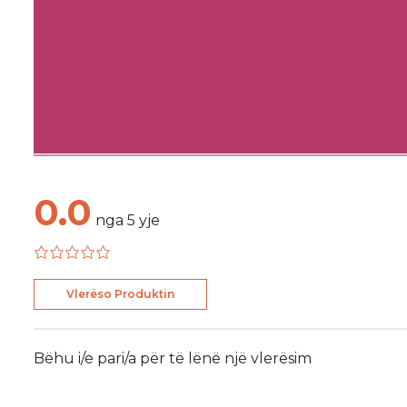
0.0
nga
5
yje
Vlerëso Produktin
Bëhu i/e pari/a për të lënë një vlerësim