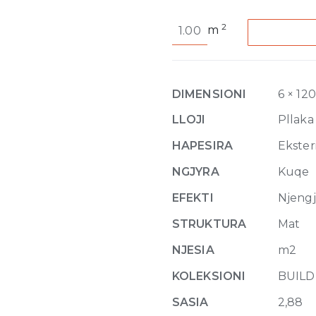
Buildtech
2
m
2.0
Bold
Colors
Fuchsia
DIMENSIONI
6 × 12
Matte
6mm
LLOJI
Pllaka
120
HAPESIRA
Eksteri
x
240
NGJYRA
Kuqe
quantity
EFEKTI
Njeng
STRUKTURA
Mat
NJESIA
m2
KOLEKSIONI
BUILD
SASIA
2,88