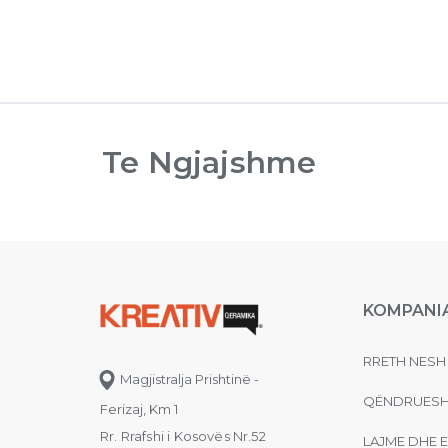
Te Ngjajshme
KOMPANI
RRETH NESH
Magjistralja Prishtinë -
QËNDRUESH
Ferizaj, Km 1
Rr. Rrafshi i Kosovës Nr.52
LAJME DHE 