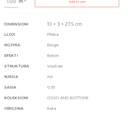
m
Add to cart
S
Sabbia
10mm
3
10 × 3 × 27.5 cm
DIMENSIONI
x
LLOJI
Pllaka
27.5
cm
NGJYRA
Beige
quantity
EFEKTI
Beton
STRUKTURA
Vrazhde
NJESIA
m2
SASIA
0,50
KOLEKSIONI
OSSO AND BOTTONE
ORIGJINA
Italia