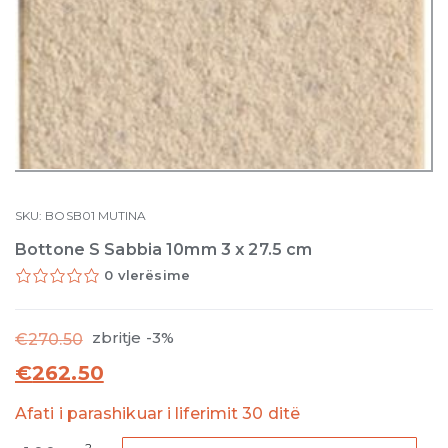
SKU:
BOSB01
MUTINA
Bottone S Sabbia 10mm 3 x 27.5 cm
0 vlerësime
zbritje -3%
€
270.50
€
262.50
Afati i parashikuar i liferimit 30 ditë
Bottone
2