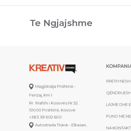
Te Ngjajshme
KOMPANI
RRETH NESH
Magjistralja Prishtinë -
QËNDRUESH
Ferizaj, Km 1
Rr. Rrafshi i Kosovës Nr.52
LAJME DHE 
10000 Prishtinë, Kosovë
PUNO ME NE
+383 38 602 600
Autostrada Tiranë - Elbasan,
NA KONTAKT