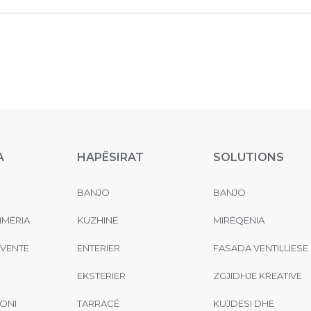
A
HAPËSIRAT
SOLUTIONS
BANJO
BANJO
MËRIA
KUZHINË
MIRËQENIA
EVENTE
ENTERIER
FASADA VENTILUESE
EKSTERIER
ZGJIDHJE KREATIVE
ONI
TARRACË
KUJDESI DHE