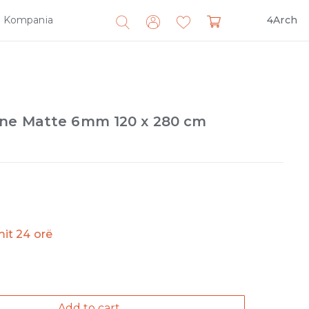
Kompania
4Arch
Search
for:
ne Matte 6mm 120 x 280 cm
imit 24 orë
Add to cart