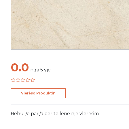
0.0
nga
5
yje
Vlerëso Produktin
Bëhu i/e pari/a për të lënë një vlerësim