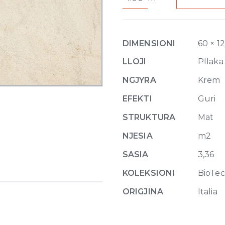
Crema
Stone
Matte
6mm
DIMENSIONI
60 × 1
120
x
LLOJI
Pllaka
280
NGJYRA
Krem
cm
quantity
EFEKTI
Guri
STRUKTURA
Mat
NJESIA
m2
SASIA
3,36
KOLEKSIONI
BioTe
ORIGJINA
Italia