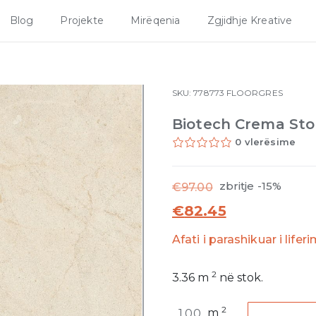
Blog
Projekte
Mirëqenia
Zgjidhje Kreative
SKU:
778773
FLOORGRES
Biotech Crema Sto
0 vlerësime
zbritje -15%
€
97.00
€
82.45
Afati i parashikuar i lifer
2
3.36
m
në stok.
Biotech
2
m