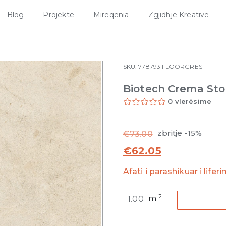
Blog
Projekte
Mirëqenia
Zgjidhje Kreative
SKU:
778793
FLOORGRES
Biotech Crema Sto
0 vlerësime
zbritje -15%
€
73.00
€
62.05
Afati i parashikuar i lifer
Biotech
2
m
Crema
Stone
Matte