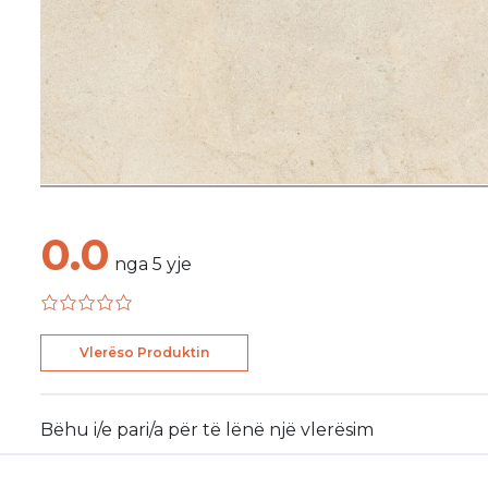
0.0
nga
5
yje
Vlerëso Produktin
Bëhu i/e pari/a për të lënë një vlerësim