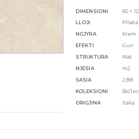
6mm
DIMENSIONI
60 × 1
120
x
LLOJI
Pllaka
120
NGJYRA
Krem
cm
quantity
EFEKTI
Guri
STRUKTURA
Mat
NJESIA
m2
SASIA
2,88
KOLEKSIONI
BioTe
ORIGJINA
Italia