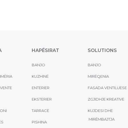
A
HAPËSIRAT
SOLUTIONS
BANJO
BANJO
MËRIA
KUZHINË
MIRËQENIA
EVENTE
ENTERIER
FASADA VENTILUESE
EKSTERIER
ZGJIDHJE KREATIVE
ONI
TARRACË
KUJDESI DHE
MIRËMBAJTJA
ËS
PISHINA