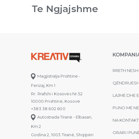
Te Ngjajshme
KOMPANI
RRETH NESH
Magjistralja Prishtinë -
QËNDRUESH
Ferizaj, Km 1
Rr. Rrafshi i Kosovës Nr.52
LAJME DHE 
10000 Prishtinë, Kosovë
PUNO ME NE
+383 38 602 600
Autostrada Tiranë - Elbasan,
NA KONTAKT
Km 2
ORARI I PUN
Godina 2, 1003 Tiranë, Shqipëri