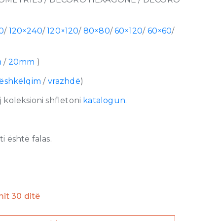
0
/
120×240
/
120×120
/
80×80
/
60×120
/
60×60
/
m
/
20mm
)
ëshkëlqim
/
vrazhdë
)
 koleksioni shfletoni
katalogun.
 është falas.
imit 30 ditë