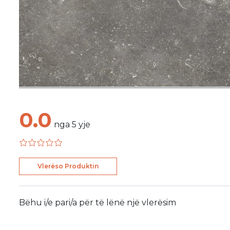
0.0
nga
5
yje
Vlerëso Produktin
Bëhu i/e pari/a për të lënë një vlerësim