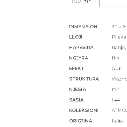
m
de
Rex
Ombre
Structure
DIMENSIONI
20 × 6
20mm
60
LLOJI
Pllaka
x
HAPESIRA
Banjo, 
120
quantity
NGJYRA
Hiri
EFEKTI
Guri
STRUKTURA
Vrazh
NJESIA
m2
SASIA
1,44
KOLEKSIONI
ATMO
ORIGJINA
Italia