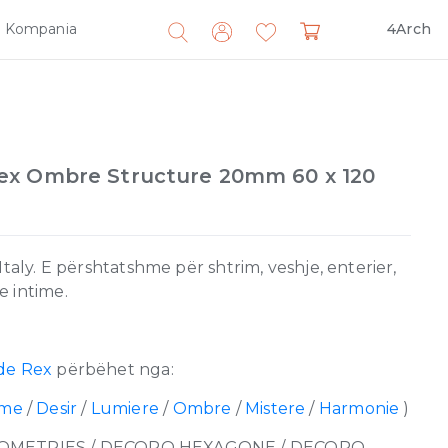
Kompania
4Arch
Search
for:
ex Ombre Structure 20mm 60 x 120
taly. E përshtatshme për shtrim, veshje, enterier,
 intime.
de Rex
përbëhet nga:
rme
/
Desir
/
Lumiere
/
Ombre
/
Mistere
/
Harmonie
)
OMETRIES / DECORO HEXAGONE / DECORO