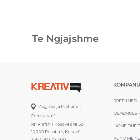
Te Ngjajshme
KOMPANI
RRETH NESH
Magjistralja Prishtinë -
QËNDRUESH
Ferizaj, Km 1
Rr. Rrafshi i Kosovës Nr.52
LAJME DHE 
10000 Prishtinë, Kosovë
PUNO ME NE
+383 38 602 600