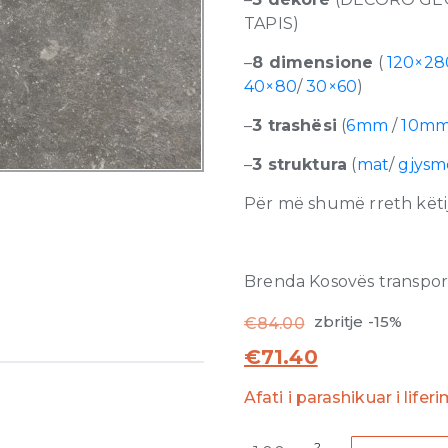
TAPIS)
–
8 dimensione
(
120×28
40×80
/
30×60
)
–
3 trashësi
(
6mm
/
10m
–
3 struktura
(
mat
/
gjysm
Për më shumë rreth këtij
Brenda Kosovës transporti
zbritje -15%
€
84.00
€
71.40
Afati i parashikuar i lifer
Atmospheres
2