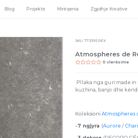
Blog
Projekte
Mirëqenia
Zgjidhje Kreative
SKU:
773395
REX
Atmospheres de R
0 vlerësime
Pllaka nga guri made in I
kuzhina, banjo dhe kënde
Koleksioni
Atmospheres 
–
7 ngjyra
(
Aurore
/
Cha
–
3 dekore
(DECORO GÉ