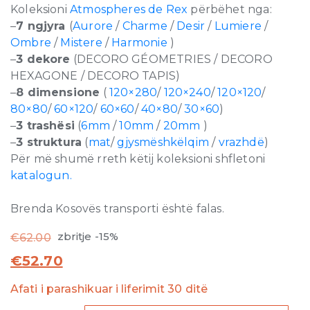
Koleksioni
Atmospheres de Rex
përbëhet nga:
–
7 ngjyra
(
Aurore
/
Charme
/
Desir
/
Lumiere
/
Ombre
/
Mistere
/
Harmonie
)
–
3 dekore
(DECORO GÉOMETRIES / DECORO
HEXAGONE / DECORO TAPIS)
–
8 dimensione
(
120×280
/
120×240
/
120×120
/
80×80
/
60×120
/
60×60
/
40×80
/
30×60
)
–
3 trashësi
(
6mm
/
10mm
/
20mm
)
–
3 struktura
(
mat
/
gjysmëshkëlqim
/
vrazhdë
)
Për më shumë rreth këtij koleksioni shfletoni
katalogun.
Brenda Kosovës transporti është falas.
zbritje -15%
€
62.00
€
52.70
Afati i parashikuar i liferimit 30 ditë
Atmospheres