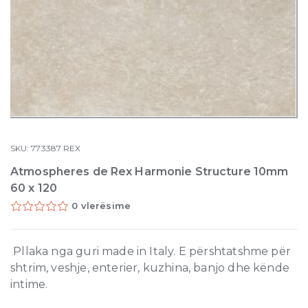
SKU:
773387
REX
Atmospheres de Rex Harmonie Structure 10mm
60 x 120
0 vlerësime
Pllaka nga guri made in Italy. E përshtatshme për
shtrim, veshje, enterier, kuzhina, banjo dhe kënde
intime.