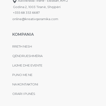
Autostrada Tiranë - Elbasan, Km 2
Godina 2, 1003 Tiranë, Shqipëri
+355 68 353 6687
online@kreativqeramika.com
KOMPANIA
RRETH NESH
QËNDRUESHMËRIA
LAJME DHE EVENTE
PUNO ME NE
NA KONTAKTONI
ORARI I PUNËS