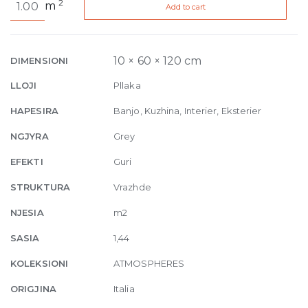
2
m
Add to cart
de
Rex
Harmonie
Structure
10 × 60 × 120 cm
DIMENSIONI
10mm
LLOJI
Pllaka
60
x
HAPESIRA
Banjo, Kuzhina, Interier, Eksterier
120
NGJYRA
Grey
quantity
EFEKTI
Guri
STRUKTURA
Vrazhde
NJESIA
m2
SASIA
1,44
KOLEKSIONI
ATMOSPHERES
ORIGJINA
Italia