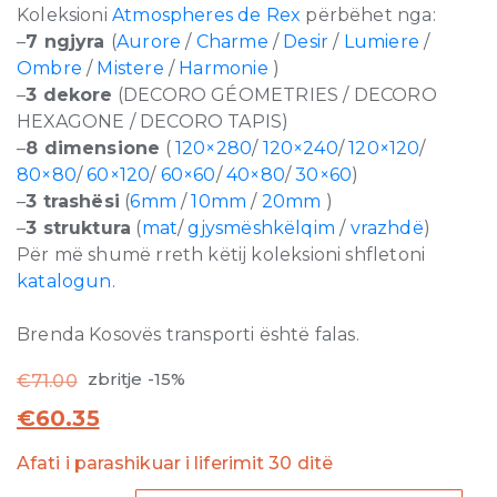
Koleksioni
Atmospheres de Rex
përbëhet nga:
–
7 ngjyra
(
Aurore
/
Charme
/
Desir
/
Lumiere
/
Ombre
/
Mistere
/
Harmonie
)
–
3 dekore
(DECORO GÉOMETRIES / DECORO
HEXAGONE / DECORO TAPIS)
–
8 dimensione
(
120×280
/
120×240
/
120×120
/
80×80
/
60×120
/
60×60
/
40×80
/
30×60
)
–
3 trashësi
(
6mm
/
10mm
/
20mm
)
–
3 struktura
(
mat
/
gjysmëshkëlqim
/
vrazhdë
)
Për më shumë rreth këtij koleksioni shfletoni
katalogun.
Brenda Kosovës transporti është falas.
zbritje -15%
€
71.00
€
60.35
Afati i parashikuar i liferimit 30 ditë
Atmospheres