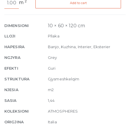
2
m
Add to cart
de
Rex
Harmonie
Patine
10 × 60 × 120 cm
DIMENSIONI
10mm
LLOJI
Pllaka
60
x
HAPESIRA
Banjo, Kuzhina, Interier, Eksterier
120
NGJYRA
Grey
quantity
EFEKTI
Guri
STRUKTURA
Gjysmeshkelqim
NJESIA
m2
SASIA
1,44
KOLEKSIONI
ATMOSPHERES
ORIGJINA
Italia