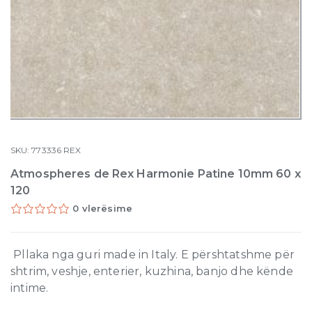
SKU:
773336
REX
Atmospheres de Rex Harmonie Patine 10mm 60 x
120
0 vlerësime
Pllaka nga guri made in Italy. E përshtatshme për
shtrim, veshje, enterier, kuzhina, banjo dhe kënde
intime.