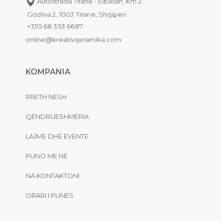
Autostrada Tiranë - Elbasan, Km 2
Godina 2, 1003 Tiranë, Shqipëri
+355 68 353 6687
online@kreativqeramika.com
KOMPANIA
RRETH NESH
QËNDRUESHMËRIA
LAJME DHE EVENTE
PUNO ME NE
NA KONTAKTONI
ORARI I PUNËS