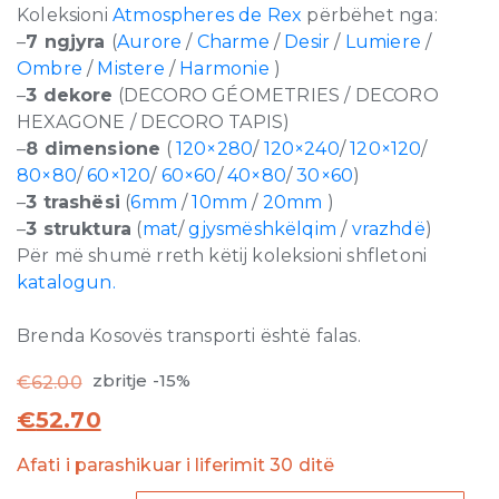
Koleksioni
Atmospheres de Rex
përbëhet nga:
–
7 ngjyra
(
Aurore
/
Charme
/
Desir
/
Lumiere
/
Ombre
/
Mistere
/
Harmonie
)
–
3 dekore
(DECORO GÉOMETRIES / DECORO
HEXAGONE / DECORO TAPIS)
–
8 dimensione
(
120×280
/
120×240
/
120×120
/
80×80
/
60×120
/
60×60
/
40×80
/
30×60
)
–
3 trashësi
(
6mm
/
10mm
/
20mm
)
–
3 struktura
(
mat
/
gjysmëshkëlqim
/
vrazhdë
)
Për më shumë rreth këtij koleksioni shfletoni
katalogun.
Brenda Kosovës transporti është falas.
zbritje -15%
€
62.00
€
52.70
Afati i parashikuar i liferimit 30 ditë
Atmospheres