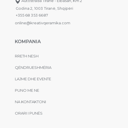
Autostrada Tiranë - Elbasan, Km 2
Godina 2, 1003 Tiranë, Shqipëri
+355 68 353 6687
online@kreativqeramika.com
KOMPANIA
RRETH NESH
QËNDRUESHMËRIA
LAJME DHE EVENTE
PUNO ME NE
NA KONTAKTONI
ORARI I PUNËS