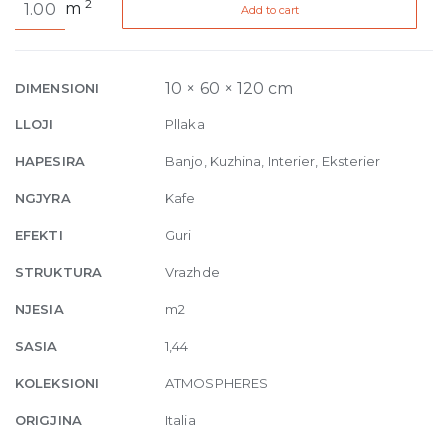
2
m
Add to cart
de
Rex
Desir
Structure
10 × 60 × 120 cm
DIMENSIONI
10mm
LLOJI
Pllaka
60
x
HAPESIRA
Banjo, Kuzhina, Interier, Eksterier
120
NGJYRA
Kafe
quantity
EFEKTI
Guri
STRUKTURA
Vrazhde
NJESIA
m2
SASIA
1,44
KOLEKSIONI
ATMOSPHERES
ORIGJINA
Italia