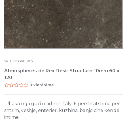
SKU:
773390
REX
Atmospheres de Rex Desir Structure 10mm 60 x
120
0 vlerësime
Pllaka nga guri made in Italy. E përshtatshme për
shtrim, veshje, enterier, kuzhina, banjo dhe kënde
intime.