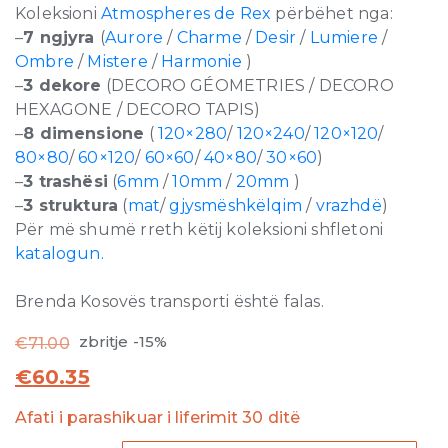
Koleksioni
Atmospheres de Rex
përbëhet nga:
–
7 ngjyra
(
Aurore
/
Charme
/
Desir
/
Lumiere
/
Ombre
/
Mistere
/
Harmonie
)
–
3 dekore
(DECORO GÉOMETRIES / DECORO
HEXAGONE / DECORO TAPIS)
–
8 dimensione
(
120×280
/
120×240
/
120×120
/
80×80
/
60×120
/
60×60
/
40×80
/
30×60
)
–
3 trashësi
(
6mm
/
10mm
/
20mm
)
–
3 struktura
(
mat
/
gjysmëshkëlqim
/
vrazhdë
)
Për më shumë rreth këtij koleksioni shfletoni
katalogun.
Brenda Kosovës transporti është falas.
zbritje -15%
€
71.00
€
60.35
Afati i parashikuar i liferimit 30 ditë
Atmospheres