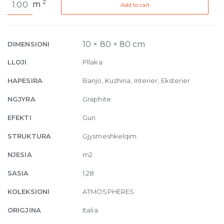
2
m
Add to cart
de
Rex
Charme
Patine
10 × 80 × 80 cm
DIMENSIONI
10mm
LLOJI
Pllaka
80
x
HAPESIRA
Banjo, Kuzhina, Interier, Eksterier
80
NGJYRA
Graphite
quantity
EFEKTI
Guri
STRUKTURA
Gjysmeshkelqim
NJESIA
m2
SASIA
1,28
KOLEKSIONI
ATMOSPHERES
ORIGJINA
Italia