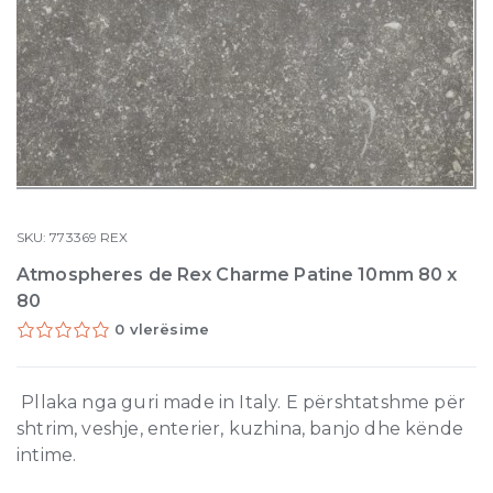
SKU:
773369
REX
Atmospheres de Rex Charme Patine 10mm 80 x
80
0 vlerësime
Pllaka nga guri made in Italy. E përshtatshme për
shtrim, veshje, enterier, kuzhina, banjo dhe kënde
intime.