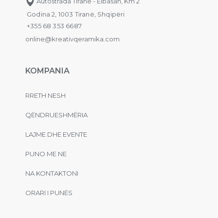
Autostrada Tiranë - Elbasan, Km 2
Godina 2, 1003 Tiranë, Shqipëri
+355 68 353 6687
online@kreativqeramika.com
KOMPANIA
RRETH NESH
QËNDRUESHMËRIA
LAJME DHE EVENTE
PUNO ME NE
NA KONTAKTONI
ORARI I PUNËS