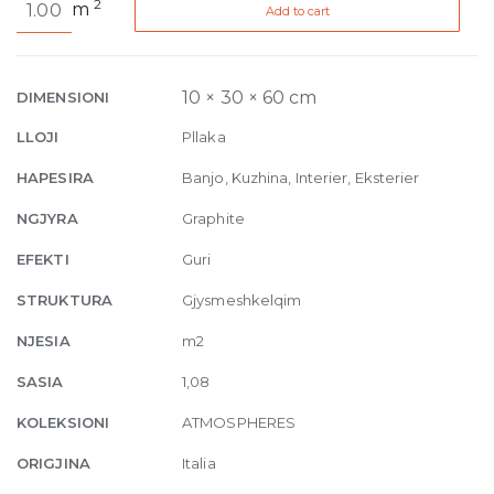
2
m
Add to cart
de
Rex
Charme
Patine
10 × 30 × 60 cm
DIMENSIONI
10mm
LLOJI
Pllaka
30
x
HAPESIRA
Banjo, Kuzhina, Interier, Eksterier
60
NGJYRA
Graphite
quantity
EFEKTI
Guri
STRUKTURA
Gjysmeshkelqim
NJESIA
m2
SASIA
1,08
KOLEKSIONI
ATMOSPHERES
ORIGJINA
Italia