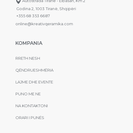
Autostrada Tiranë - Elbasan, Km 2
Godina 2, 1003 Tiranë, Shqipëri
+355 68 353 6687
online@kreativqeramika.com
KOMPANIA
RRETH NESH
QËNDRUESHMËRIA
LAJME DHE EVENTE
PUNO ME NE
NA KONTAKTONI
ORARI I PUNËS