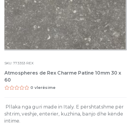
SKU:
773353
REX
Atmospheres de Rex Charme Patine 10mm 30 x
60
0 vlerësime
Pllaka nga guri made in Italy. E përshtatshme për
shtrim, veshje, enterier, kuzhina, banjo dhe kënde
intime.