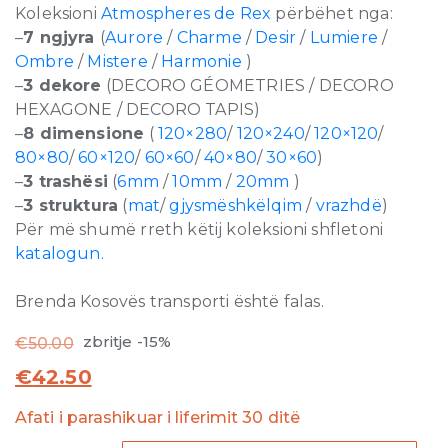
Koleksioni
Atmospheres de Rex
përbëhet nga:
–
7 ngjyra
(
Aurore
/
Charme
/
Desir
/
Lumiere
/
Ombre
/
Mistere
/
Harmonie
)
–
3 dekore
(DECORO GÉOMETRIES / DECORO
HEXAGONE / DECORO TAPIS)
–
8 dimensione
(
120×280
/
120×240
/
120×120
/
80×80
/
60×120
/
60×60
/
40×80
/
30×60
)
–
3 trashësi
(
6mm
/
10mm
/
20mm
)
–
3 struktura
(
mat
/
gjysmëshkëlqim
/
vrazhdë
)
Për më shumë rreth këtij koleksioni shfletoni
katalogun.
Brenda Kosovës transporti është falas.
zbritje -15%
€
50.00
€
42.50
Afati i parashikuar i liferimit 30 ditë
Atmospheres