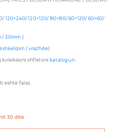
0
/
120×240
/
120×120
/
80×80
/
60×120
/
60×60
/
m
/
20mm
)
ëshkëlqim
/
vrazhdë
)
 koleksioni shfletoni
katalogun.
 është falas.
imit 30 ditë