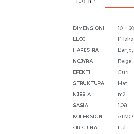
m
de
Rex
Aurore
Sable
DIMENSIONI
10 × 6
10mm
60
LLOJI
Pllaka
x
HAPESIRA
Banjo, 
60
quantity
NGJYRA
Beige
EFEKTI
Guri
STRUKTURA
Mat
NJESIA
m2
SASIA
1,08
KOLEKSIONI
ATMO
ORIGJINA
Italia