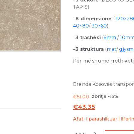
TAPIS)
–
8 dimensione
(
120×28
40×80
/
30×60
)
–
3 trashësi
(
6mm
/
10m
–
3 struktura
(
mat
/
gjysm
Për më shumë rreth këtij
Brenda Kosovës transporti
zbritje -15%
€
51.00
€
43.35
Afati i parashikuar i lifer
Atmospheres
2