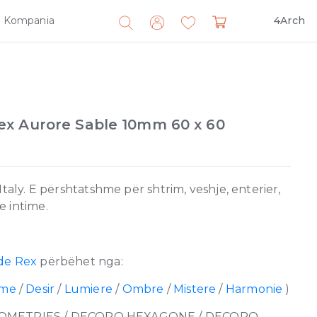
Kompania
4Arch
Search
for:
x Aurore Sable 10mm 60 x 60
taly. E përshtatshme për shtrim, veshje, enterier,
 intime.
de Rex
përbëhet nga:
rme
/
Desir
/
Lumiere
/
Ombre
/
Mistere
/
Harmonie
)
OMETRIES / DECORO HEXAGONE / DECORO