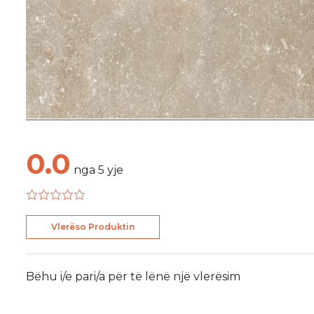
0.0
nga
5
yje
Vlerëso Produktin
Bëhu i/e pari/a për të lënë një vlerësim