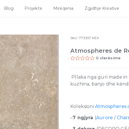
Blog
Projekte
Mirëqenia
Zgjidhje Kreative
SKU:
773357
REX
Atmospheres de Re
0 vlerësime
Pllaka nga guri made in I
kuzhina, banjo dhe kënde
Koleksioni
Atmospheres 
–
7 ngjyra
(
Aurore
/
Cha
–
3 dekore
(DECORO GÉ