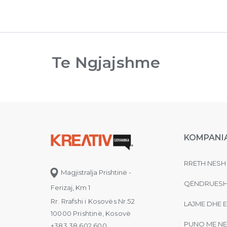
Te Ngjajshme
KOMPANI
RRETH NESH
Magjistralja Prishtinë -
QËNDRUESH
Ferizaj, Km 1
Rr. Rrafshi i Kosovës Nr.52
LAJME DHE 
10000 Prishtinë, Kosovë
PUNO ME NE
+383 38 602 600