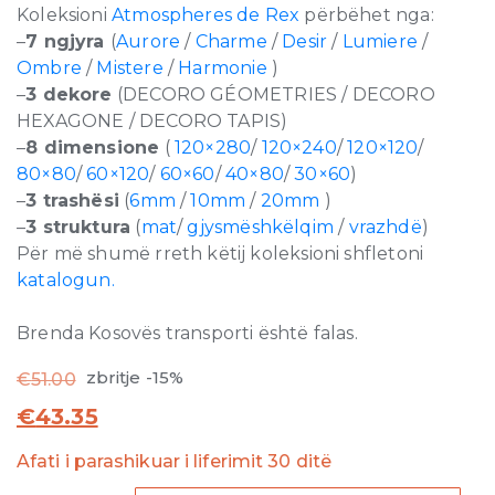
Koleksioni
Atmospheres de Rex
përbëhet nga:
–
7 ngjyra
(
Aurore
/
Charme
/
Desir
/
Lumiere
/
Ombre
/
Mistere
/
Harmonie
)
–
3 dekore
(DECORO GÉOMETRIES / DECORO
HEXAGONE / DECORO TAPIS)
–
8 dimensione
(
120×280
/
120×240
/
120×120
/
80×80
/
60×120
/
60×60
/
40×80
/
30×60
)
–
3 trashësi
(
6mm
/
10mm
/
20mm
)
–
3 struktura
(
mat
/
gjysmëshkëlqim
/
vrazhdë
)
Për më shumë rreth këtij koleksioni shfletoni
katalogun.
Brenda Kosovës transporti është falas.
zbritje -15%
€
51.00
€
43.35
Afati i parashikuar i liferimit 30 ditë
Atmospheres