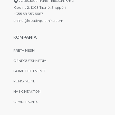
Autostrada Tiranë - Elbasan, Km 2
Godina 2, 1003 Tiranë, Shqipëri
+355 68 353 6687
online@kreativqeramika.com
KOMPANIA
RRETH NESH
QËNDRUESHMËRIA
LAJME DHE EVENTE
PUNO ME NE
NA KONTAKTONI
ORARI I PUNËS