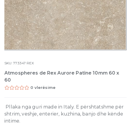
SKU:
773347
REX
Atmospheres de Rex Aurore Patine 10mm 60 x
60
0 vlerësime
Pllaka nga guri made in Italy. E përshtatshme për
shtrim, veshje, enterier, kuzhina, banjo dhe kënde
intime.