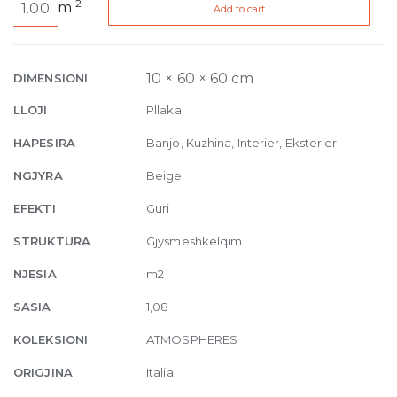
2
m
Add to cart
de
Rex
Aurore
Patine
10 × 60 × 60 cm
DIMENSIONI
10mm
LLOJI
Pllaka
60
x
HAPESIRA
Banjo, Kuzhina, Interier, Eksterier
60
NGJYRA
Beige
quantity
EFEKTI
Guri
STRUKTURA
Gjysmeshkelqim
NJESIA
m2
SASIA
1,08
KOLEKSIONI
ATMOSPHERES
ORIGJINA
Italia