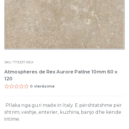
SKU:
773337
REX
Atmospheres de Rex Aurore Patine 10mm 60 x
120
0 vlerësime
Pllaka nga guri made in Italy. E përshtatshme për
shtrim, veshje, enterier, kuzhina, banjo dhe kënde
intime.