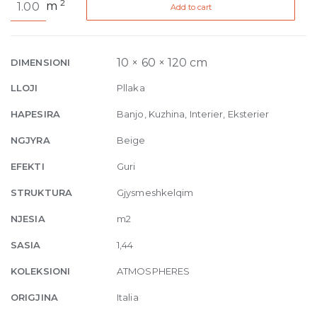
2
m
Add to cart
de
Rex
Aurore
Patine
10 × 60 × 120 cm
DIMENSIONI
10mm
LLOJI
Pllaka
60
x
HAPESIRA
Banjo, Kuzhina, Interier, Eksterier
120
NGJYRA
Beige
quantity
EFEKTI
Guri
STRUKTURA
Gjysmeshkelqim
NJESIA
m2
SASIA
1,44
KOLEKSIONI
ATMOSPHERES
ORIGJINA
Italia