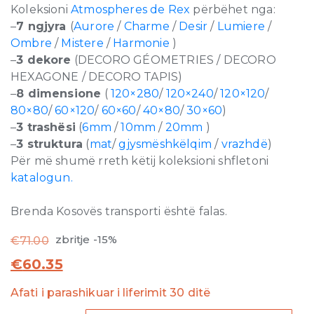
Koleksioni
Atmospheres de Rex
përbëhet nga:
–
7 ngjyra
(
Aurore
/
Charme
/
Desir
/
Lumiere
/
Ombre
/
Mistere
/
Harmonie
)
–
3 dekore
(DECORO GÉOMETRIES / DECORO
HEXAGONE / DECORO TAPIS)
–
8 dimensione
(
120×280
/
120×240
/
120×120
/
80×80
/
60×120
/
60×60
/
40×80
/
30×60
)
–
3 trashësi
(
6mm
/
10mm
/
20mm
)
–
3 struktura
(
mat
/
gjysmëshkëlqim
/
vrazhdë
)
Për më shumë rreth këtij koleksioni shfletoni
katalogun.
Brenda Kosovës transporti është falas.
zbritje -15%
€
71.00
€
60.35
Afati i parashikuar i liferimit 30 ditë
Atmospheres