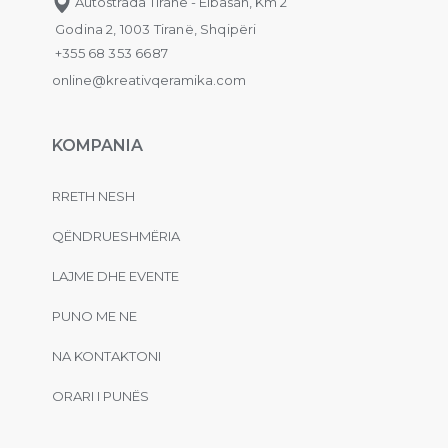
Autostrada Tiranë - Elbasan, Km 2
Godina 2, 1003 Tiranë, Shqipëri
+355 68 353 6687
online@kreativqeramika.com
KOMPANIA
RRETH NESH
QËNDRUESHMËRIA
LAJME DHE EVENTE
PUNO ME NE
NA KONTAKTONI
ORARI I PUNËS