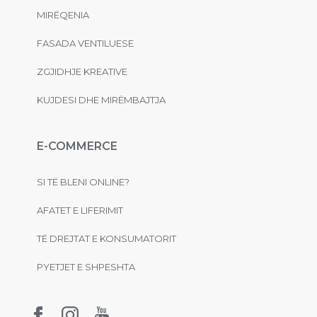
MIRËQENIA
FASADA VENTILUESE
ZGJIDHJE KREATIVE
KUJDESI DHE MIRËMBAJTJA
E-COMMERCE
SI TË BLENI ONLINE?
AFATET E LIFERIMIT
TË DREJTAT E KONSUMATORIT
PYETJET E SHPESHTA