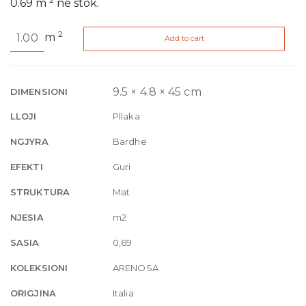
0.69
m
në stok.
Arenosa
2
m
Add to cart
Total
White
9.5mm
4.8
9.5 × 4.8 × 45 cm
DIMENSIONI
x
LLOJI
Pllaka
45
cm
NGJYRA
Bardhe
quantity
EFEKTI
Guri
STRUKTURA
Mat
NJESIA
m2
SASIA
0,69
KOLEKSIONI
ARENOSA
ORIGJINA
Italia