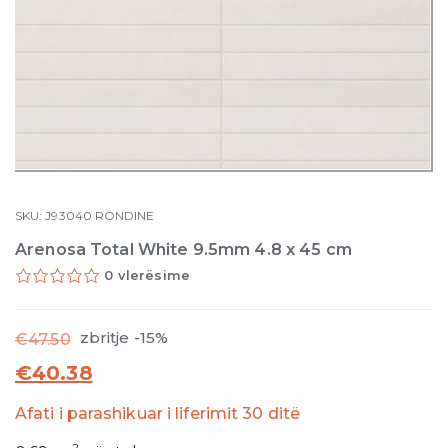
SKU:
J93040
RONDINE
Arenosa Total White 9.5mm 4.8 x 45 cm
0 vlerësime
zbritje -15%
€
47.50
€
40.38
Afati i parashikuar i liferimit 30 ditë
2