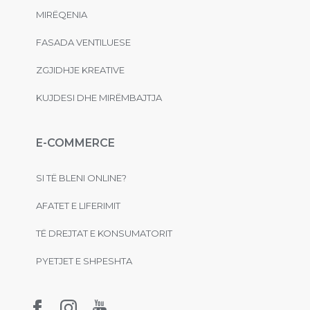
MIRËQENIA
FASADA VENTILUESE
ZGJIDHJE KREATIVE
KUJDESI DHE MIRËMBAJTJA
E-COMMERCE
SI TË BLENI ONLINE?
AFATET E LIFERIMIT
TË DREJTAT E KONSUMATORIT
PYETJET E SHPESHTA