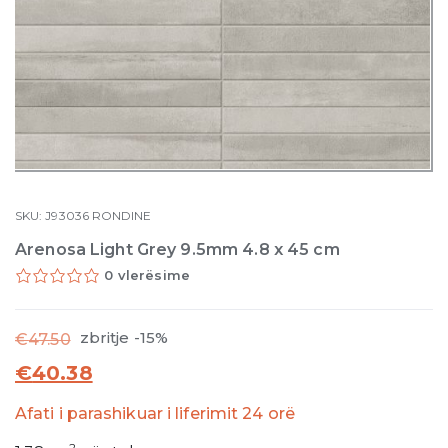
SKU:
J93036
RONDINE
Arenosa Light Grey 9.5mm 4.8 x 45 cm
0 vlerësime
zbritje -15%
€
47.50
€
40.38
Afati i parashikuar i liferimit 24 orë
2