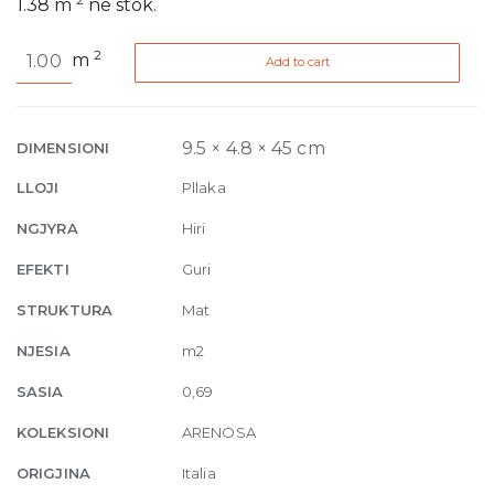
1.38
m
në stok.
Arenosa
2
m
Add to cart
Light
Grey
9.5mm
4.8
9.5 × 4.8 × 45 cm
DIMENSIONI
x
LLOJI
Pllaka
45
cm
NGJYRA
Hiri
quantity
EFEKTI
Guri
STRUKTURA
Mat
NJESIA
m2
SASIA
0,69
KOLEKSIONI
ARENOSA
ORIGJINA
Italia