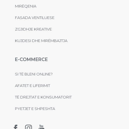
MIRËQENIA
FASADA VENTILUESE
ZGJIDHJE KREATIVE
KUJDESI DHE MIRËMBAJTJA
E-COMMERCE
SI TË BLENI ONLINE?
AFATET E LIFERIMIT
TË DREJTAT E KONSUMATORIT
PYETJET E SHPESHTA