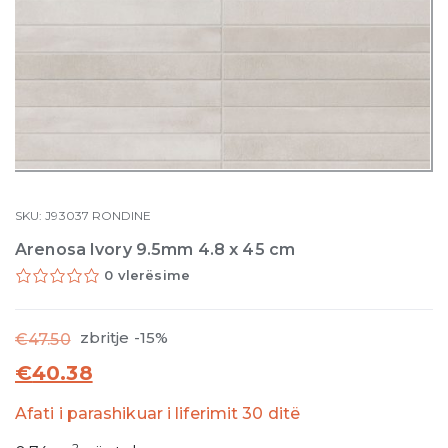
SKU:
J93037
RONDINE
Arenosa Ivory 9.5mm 4.8 x 45 cm
0 vlerësime
zbritje -15%
€
47.50
€
40.38
Afati i parashikuar i liferimit 30 ditë
2