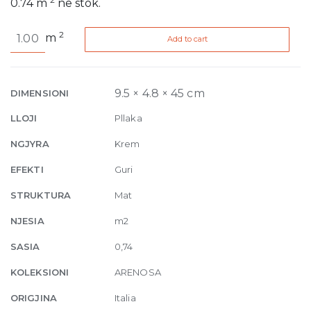
0.74
m
në stok.
Arenosa
2
m
Add to cart
Ivory
9.5mm
4.8
x
9.5 × 4.8 × 45 cm
DIMENSIONI
45
LLOJI
Pllaka
cm
quantity
NGJYRA
Krem
EFEKTI
Guri
STRUKTURA
Mat
NJESIA
m2
SASIA
0,74
KOLEKSIONI
ARENOSA
ORIGJINA
Italia