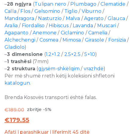
–
28 ngjyra
(
Tulipan nero
/
Plumbago
/
Clematide
/
Calla
/
Flos
/
Gelsomino
/
Tiglio
/
Viburno
/
Mandragora
/
Nasturzio
/
Malva
/
Agerato
/
Glauca
/
Aralia
/
Fiordaliso
/
Hibiscus
/
Lavanda
/
Muscari
/
Agapanto
/
Anemone
/
Ciclamino
/
Camelia
/
Alchechengi
/
Cosmea
/
Mimosa
/
Girasole
/
Forsizia
/
Gladiolo
)
–
3 dimensione
(
1.2×1.2
/
2.5×2.5
/
5×10
)
–
1 trashësi
(7mm)
–
2 struktura
(
gjysëm-shkëlqim
/
vrazhdë
)
Për më shumë rreth këtij koleksioni shfletoni
katalogun
.
Brenda Kosovës transporti është falas.
zbritje -5%
€
189.00
€
179.55
Afati i parashikuar i liferimit 45 ditë