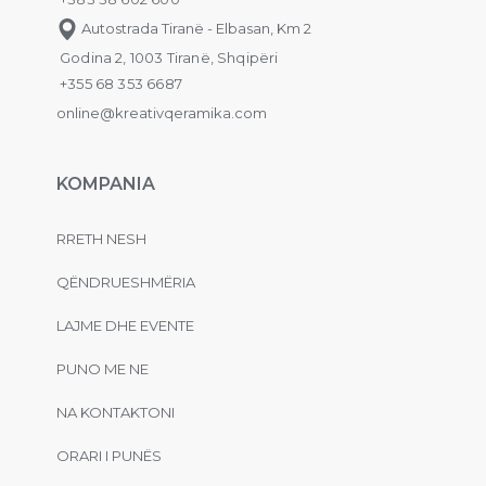
Autostrada Tiranë - Elbasan, Km 2
Godina 2, 1003 Tiranë, Shqipëri
+355 68 353 6687
online@kreativqeramika.com
KOMPANIA
RRETH NESH
QËNDRUESHMËRIA
LAJME DHE EVENTE
PUNO ME NE
NA KONTAKTONI
ORARI I PUNËS