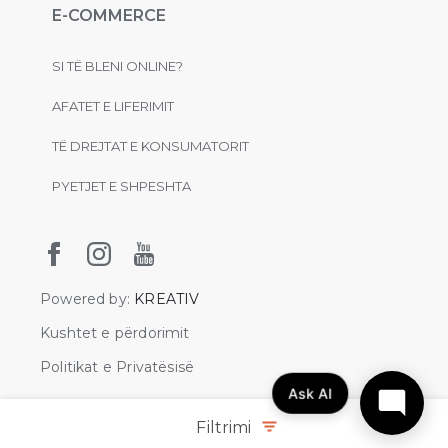
E-COMMERCE
SI TË BLENI ONLINE?
AFATET E LIFERIMIT
TË DREJTAT E KONSUMATORIT
PYETJET E SHPESHTA
Powered by:
KREATIV
Kushtet e përdorimit
Politikat e Privatësisë
Ask AI
© 2021 Kreativ Qeramika. Të gjitha të drejtat e rezervuara
Filtrimi