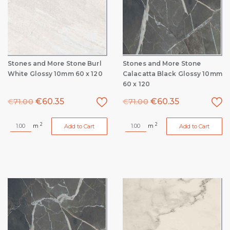
Stones and More Stone Burl
Stones and More Stone
White Glossy 10mm 60 x 120
Calacatta Black Glossy 10mm
60 x 120
€
60.35
€
60.35
€
71.00
€
71.00
2
2
m
m
Add to Cart
Add to Cart