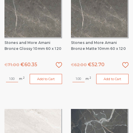
Stones and More Amani
Stones and More Amani
Bronze Glossy 10mm 60 x 120
Bronze Matte 10mm 60 x 120
€
60.35
€
52.70
€
71.00
€
62.00
2
2
m
m
Add to Cart
Add to Cart