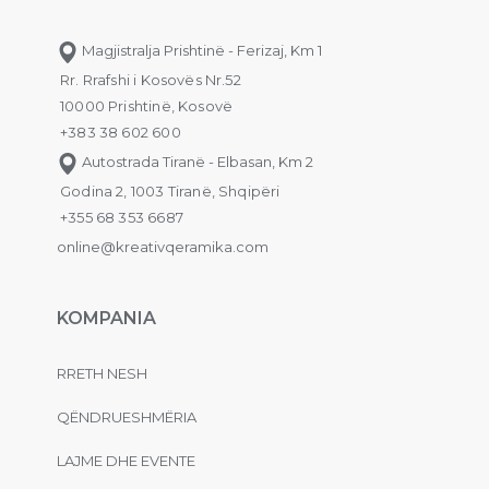
Magjistralja Prishtinë - Ferizaj, Km 1
Rr. Rrafshi i Kosovës Nr.52
10000 Prishtinë, Kosovë
+383 38 602 600
Autostrada Tiranë - Elbasan, Km 2
Godina 2, 1003 Tiranë, Shqipëri
+355 68 353 6687
online@kreativqeramika.com
KOMPANIA
RRETH NESH
QËNDRUESHMËRIA
LAJME DHE EVENTE