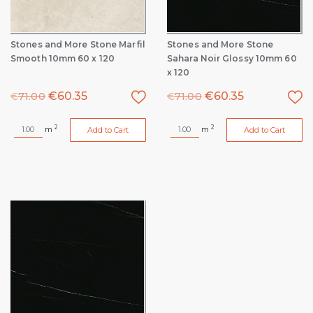
Stones and More Stone Marfil
Stones and More Stone
Smooth 10mm 60 x 120
Sahara Noir Glossy 10mm 60
x 120
€
60.35
€
60.35
€
71.00
€
71.00
2
2
m
m
Add to Cart
Add to Cart