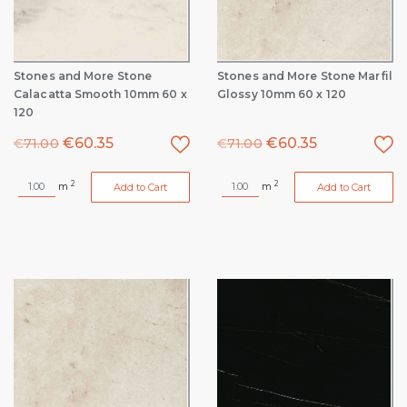
Stones and More Stone
Stones and More Stone Marfil
Calacatta Smooth 10mm 60 x
Glossy 10mm 60 x 120
120
€
60.35
€
60.35
€
71.00
€
71.00
2
2
m
m
Add to Cart
Add to Cart