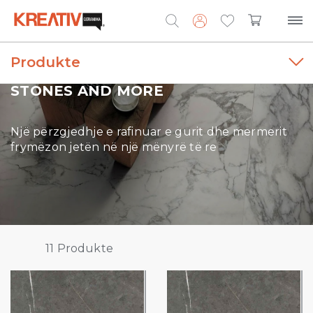
Produkte
Search
for:
STONES AND MORE
Një përzgjedhje e rafinuar e gurit dhe mermerit
frymëzon jetën në një mënyrë të re
11
Produkte