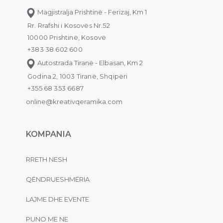
Magjistralja Prishtinë - Ferizaj, Km 1
Rr. Rrafshi i Kosovës Nr.52
10000 Prishtinë, Kosovë
+383 38 602 600
Autostrada Tiranë - Elbasan, Km 2
Godina 2, 1003 Tiranë, Shqipëri
+355 68 353 6687
online@kreativqeramika.com
KOMPANIA
RRETH NESH
QËNDRUESHMËRIA
LAJME DHE EVENTE
PUNO ME NE