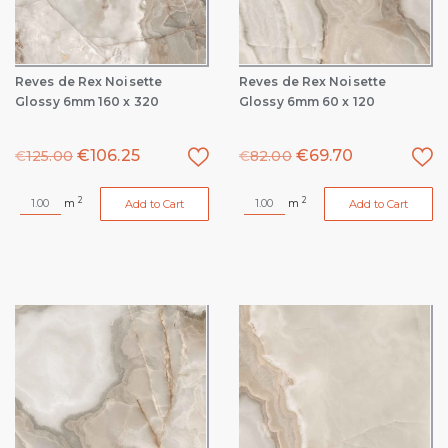
Reves de Rex Noisette
Reves de Rex Noisette
Glossy 6mm 160 x 320
Glossy 6mm 60 x 120
€
106.25
€
69.70
€
125.00
€
82.00
2
2
m
m
Add to Cart
Add to Cart