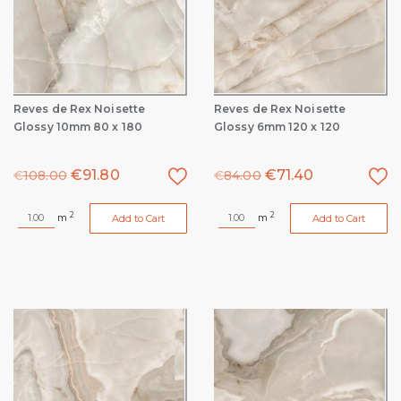
Reves de Rex Noisette
Reves de Rex Noisette
Glossy 10mm 80 x 180
Glossy 6mm 120 x 120
€
91.80
€
71.40
€
108.00
€
84.00
2
2
m
m
Add to Cart
Add to Cart