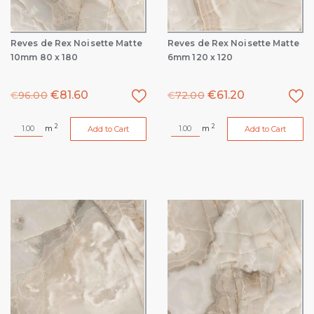
Reves de Rex Noisette Matte
Reves de Rex Noisette Matte
10mm 80 x 180
6mm 120 x 120
€
81.60
€
61.20
€
96.00
€
72.00
2
2
m
m
Add to Cart
Add to Cart