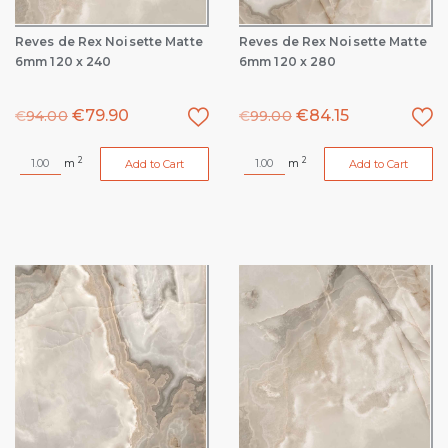
Reves de Rex Noisette Matte
Reves de Rex Noisette Matte
6mm 120 x 240
6mm 120 x 280
€
79.90
€
84.15
€
94.00
€
99.00
2
2
m
m
Add to Cart
Add to Cart