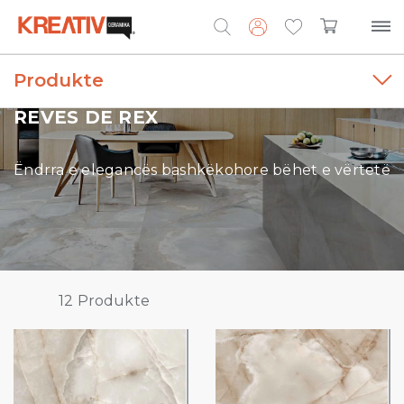
Produkte
Search
for:
REVES DE REX
Ëndrra e elegancës bashkëkohore bëhet e vërtetë
12
Produkte