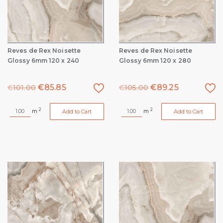
Reves de Rex Noisette
Reves de Rex Noisette
Glossy 6mm 120 x 240
Glossy 6mm 120 x 280
€
85.85
€
89.25
€
101.00
€
105.00
2
2
m
m
Add to Cart
Add to Cart