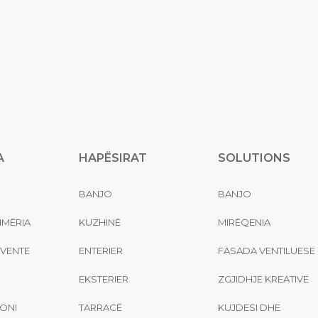
A
HAPËSIRAT
SOLUTIONS
BANJO
BANJO
MËRIA
KUZHINË
MIRËQENIA
EVENTE
ENTERIER
FASADA VENTILUESE
EKSTERIER
ZGJIDHJE KREATIVE
ONI
TARRACË
KUJDESI DHE