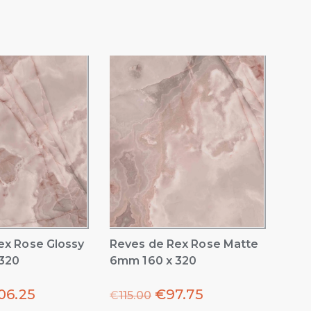
ex Rose Glossy
Reves de Rex Rose Matte
320
6mm 160 x 320
06.25
€
97.75
€
115.00