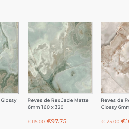
 Glossy
Reves de Rex Jade Matte
Reves de R
6mm 160 x 320
Glossy 6mm
€
97.75
€
1
€
115.00
€
125.00