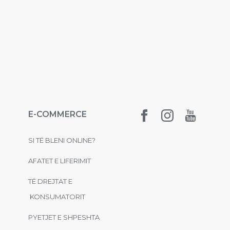
E-COMMERCE
SI TË BLENI ONLINE?
AFATET E LIFERIMIT
TË DREJTAT E
KONSUMATORIT
PYETJET E SHPESHTA