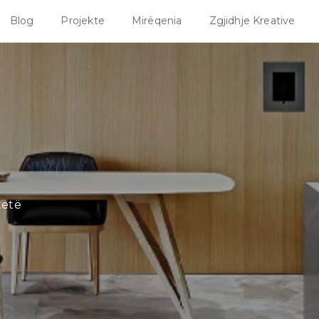
Blog
Projekte
Mirëqenia
Zgjidhje Kreative
tetë