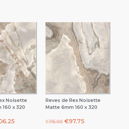
ex Noisette
Reves de Rex Noisette
 160 x 320
Matte 6mm 160 x 320
06.25
€
97.75
€
115.00