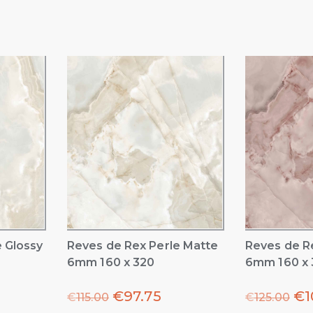
 Glossy
Reves de Rex Perle Matte
Reves de R
6mm 160 x 320
6mm 160 x 
€
97.75
€
1
€
115.00
€
125.00