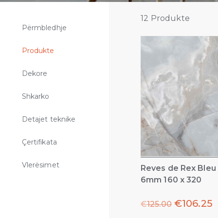
12
Produkte
Përmbledhje
Produkte
Dekore
Shkarko
Detajet teknike
Çertifikata
Vlerësimet
Reves de Rex Bleu
6mm 160 x 320
€
106.25
€
125.00