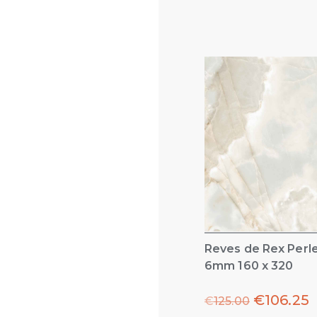
Reves de Rex Perle
6mm 160 x 320
€
106.25
€
125.00