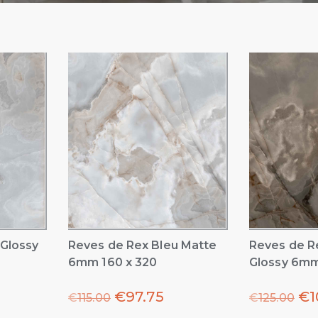
 Glossy
Reves de Rex Bleu Matte
Reves de R
6mm 160 x 320
Glossy 6mm
€
97.75
€
1
€
115.00
€
125.00