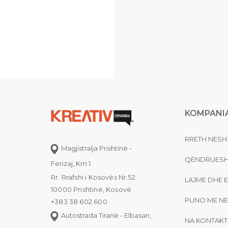
KOMPANI
RRETH NESH
Magjistralja Prishtinë -
QËNDRUESH
Ferizaj, Km 1
Rr. Rrafshi i Kosovës Nr.52
LAJME DHE 
10000 Prishtinë, Kosovë
PUNO ME NE
+383 38 602 600
Autostrada Tiranë - Elbasan,
NA KONTAKT