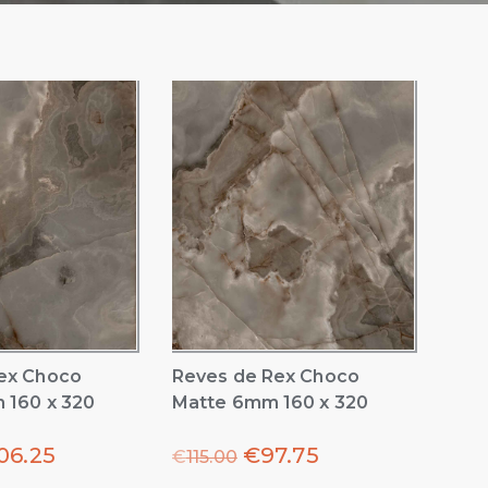
ex Choco
Reves de Rex Choco
 160 x 320
Matte 6mm 160 x 320
06.25
€
97.75
€
115.00