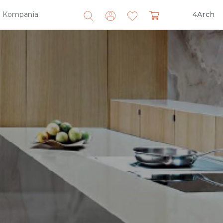
Kompania
4Arch
Search
for: