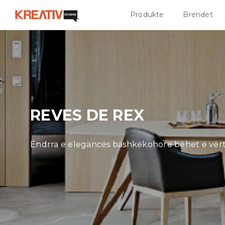
Produkte
Brendet
REVES DE REX
Ëndrra e elegancës bashkëkohore bëhet e vër