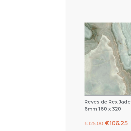
Reves de Rex Jade
6mm 160 x 320
€
106.25
€
125.00