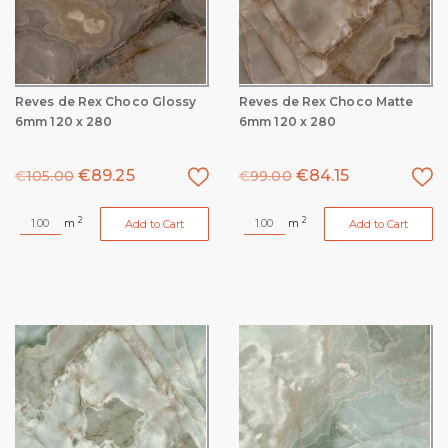
Reves de Rex Choco Glossy
Reves de Rex Choco Matte
6mm 120 x 280
6mm 120 x 280
€
89.25
€
84.15
€
105.00
€
99.00
2
2
m
m
Add to Cart
Add to Cart