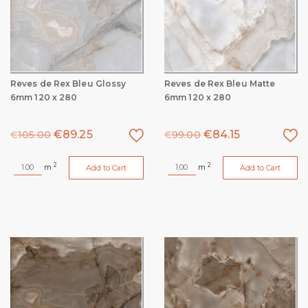
Reves de Rex Bleu Glossy
Reves de Rex Bleu Matte
6mm 120 x 280
6mm 120 x 280
€
89.25
€
84.15
€
105.00
€
99.00
2
2
m
m
Add to Cart
Add to Cart