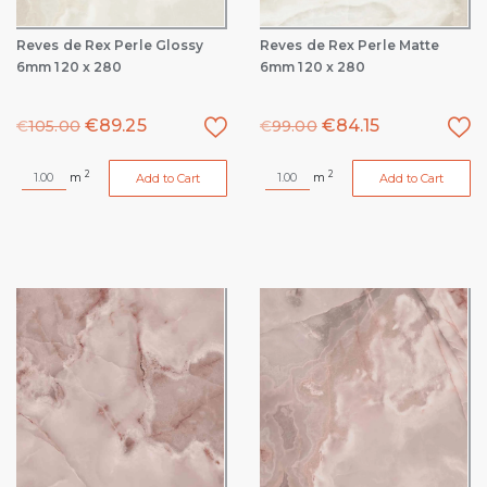
Reves de Rex Perle Glossy
Reves de Rex Perle Matte
6mm 120 x 280
6mm 120 x 280
€
89.25
€
84.15
€
105.00
€
99.00
2
2
m
m
Add to Cart
Add to Cart