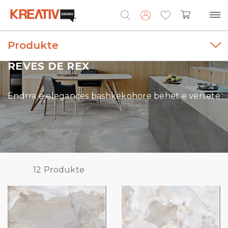
Produkte
Search
for:
REVES DE REX
Ëndrra e elegancës bashkëkohore bëhet e vërtetë
12
Produkte