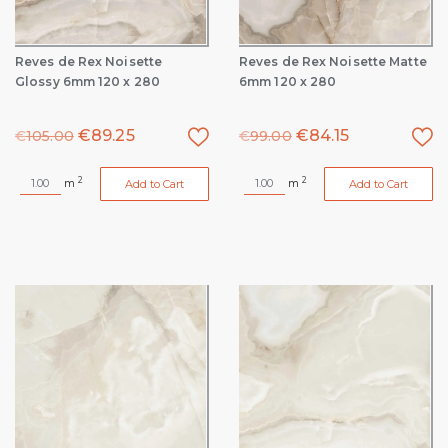
Reves de Rex Noisette
Reves de Rex Noisette Matte
Glossy 6mm 120 x 280
6mm 120 x 280
€
89.25
€
84.15
€
105.00
€
99.00
2
2
m
m
Add to Cart
Add to Cart