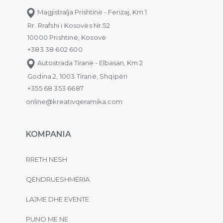
Magjistralja Prishtinë - Ferizaj, Km 1
Rr. Rrafshi i Kosovës Nr.52
10000 Prishtinë, Kosovë
+383 38 602 600
Autostrada Tiranë - Elbasan, Km 2
Godina 2, 1003 Tiranë, Shqipëri
+355 68 353 6687
online@kreativqeramika.com
KOMPANIA
RRETH NESH
QËNDRUESHMËRIA
LAJME DHE EVENTE
PUNO ME NE