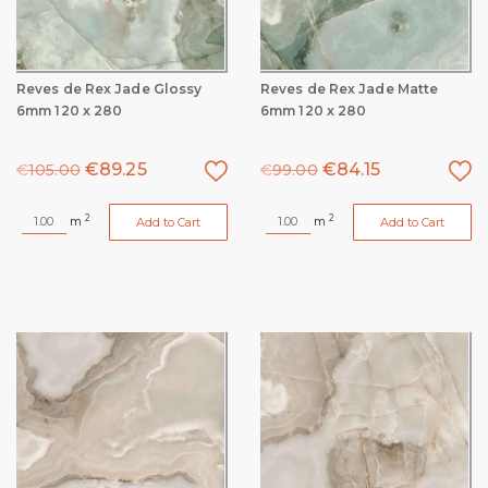
Reves de Rex Jade Glossy
Reves de Rex Jade Matte
6mm 120 x 280
6mm 120 x 280
€
89.25
€
84.15
€
105.00
€
99.00
2
2
m
m
Add to Cart
Add to Cart