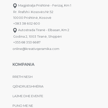
Magjistralja Prishtinë - Ferizaj, Km 1
Rr. Rrafshi i Kosovës Nr.52
10000 Prishtinë, Kosovë
+383 38 602 600
Autostrada Tiranë - Elbasan, Km 2
Godina 2, 1003 Tiranë, Shqipëri
+355 68 353 6687
online@kreativqeramika.com
KOMPANIA
RRETH NESH
QËNDRUESHMËRIA
LAJME DHE EVENTE
PUNO ME NE