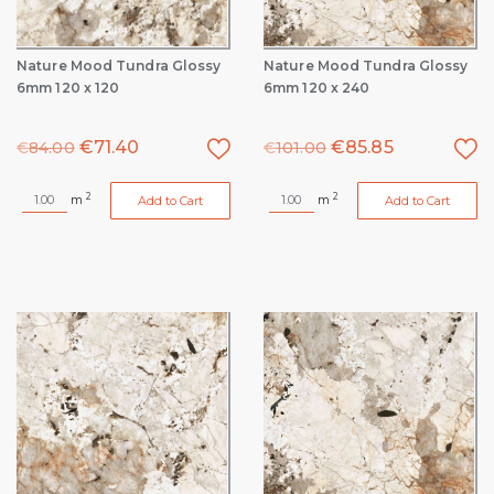
Nature Mood Tundra Glossy
Nature Mood Tundra Glossy
6mm 120 x 120
6mm 120 x 240
€
71.40
€
85.85
€
84.00
€
101.00
2
2
m
m
Add to Cart
Add to Cart