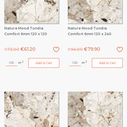
Nature Mood Tundra
Nature Mood Tundra
Comfort 6mm 120 x 120
Comfort 6mm 120 x 240
€
61.20
€
79.90
€
72.00
€
94.00
2
2
m
m
Add to Cart
Add to Cart