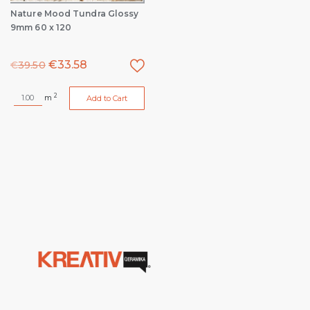
Nature Mood Tundra Glossy
9mm 60 x 120
€
33.58
€
39.50
2
m
Add to Cart