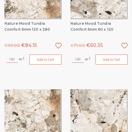
Nature Mood Tundra
Nature Mood Tundra
Comfort 6mm 120 x 280
Comfort 6mm 60 x 120
€
84.15
€
60.35
€
99.00
€
71.00
2
2
m
m
Add to Cart
Add to Cart