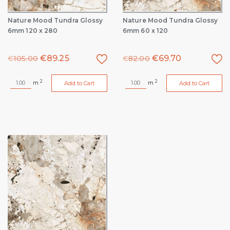
Nature Mood Tundra Glossy
Nature Mood Tundra Glossy
6mm 120 x 280
6mm 60 x 120
€
89.25
€
69.70
€
105.00
€
82.00
2
2
m
m
Add to Cart
Add to Cart