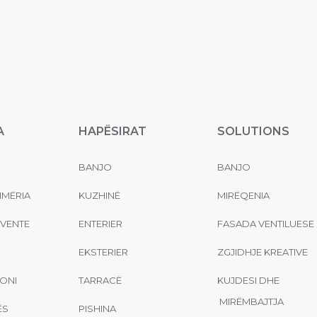
A
HAPËSIRAT
SOLUTIONS
BANJO
BANJO
MËRIA
KUZHINË
MIRËQENIA
EVENTE
ENTERIER
FASADA VENTILUESE
EKSTERIER
ZGJIDHJE KREATIVE
ONI
TARRACË
KUJDESI DHE
MIRËMBAJTJA
ËS
PISHINA