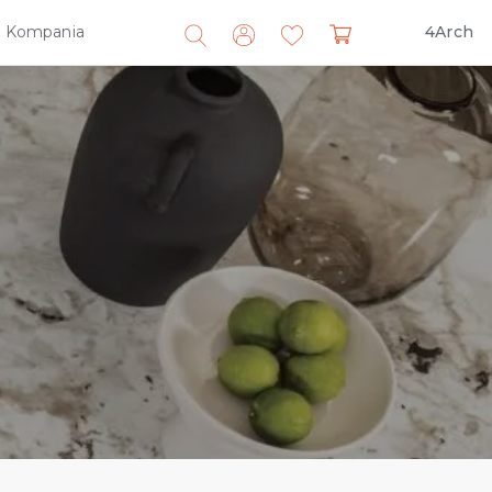
Kompania
4Arch
Search
for: