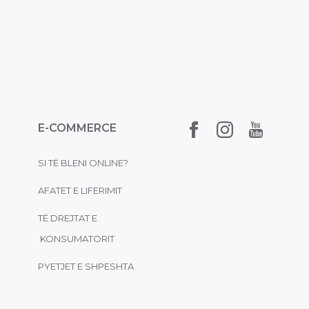
E-COMMERCE
SI TË BLENI ONLINE?
AFATET E LIFERIMIT
TË DREJTAT E
KONSUMATORIT
PYETJET E SHPESHTA