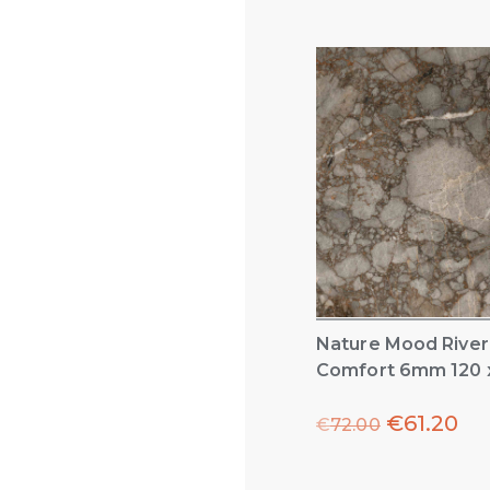
Nature Mood Rive
Comfort 6mm 120 
€
61.20
€
72.00