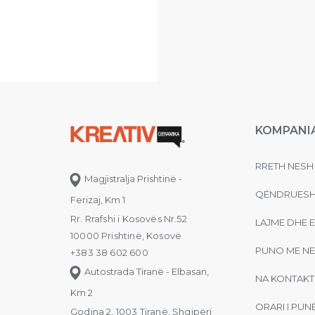
KOMPANI
RRETH NESH
Magjistralja Prishtinë -
QËNDRUESH
Ferizaj, Km 1
Rr. Rrafshi i Kosovës Nr.52
LAJME DHE 
10000 Prishtinë, Kosovë
PUNO ME NE
+383 38 602 600
Autostrada Tiranë - Elbasan,
NA KONTAKT
Km 2
ORARI I PUN
Godina 2, 1003 Tiranë, Shqipëri