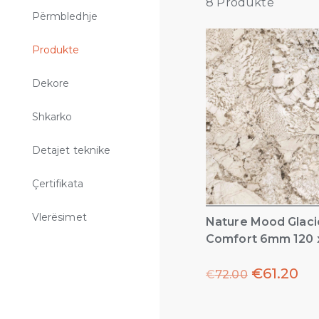
8
Produkte
Përmbledhje
Produkte
Dekore
Shkarko
Detajet teknike
Çertifikata
Vlerësimet
Nature Mood Glaci
Comfort 6mm 120 
€
61.20
€
72.00