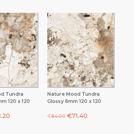
od Tundra
Nature Mood Tundra
m 120 x 120
Glossy 6mm 120 x 120
1.20
€
71.40
€
84.00