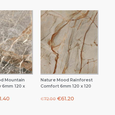
d Mountain
Nature Mood Rainforest
y 6mm 120 x
Comfort 6mm 120 x 120
1.40
€
61.20
€
72.00