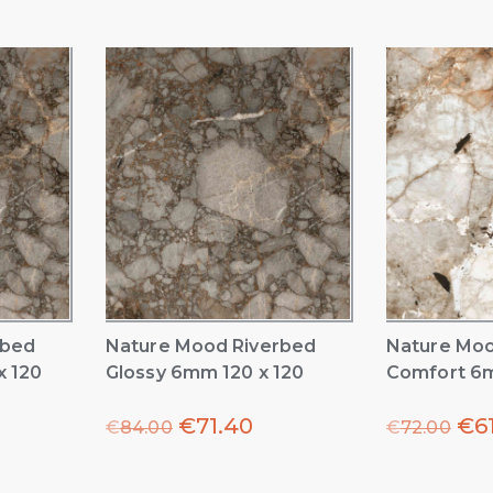
rbed
Nature Mood Riverbed
Nature Mo
x 120
Glossy 6mm 120 x 120
Comfort 6m
€
71.40
€
6
€
84.00
€
72.00