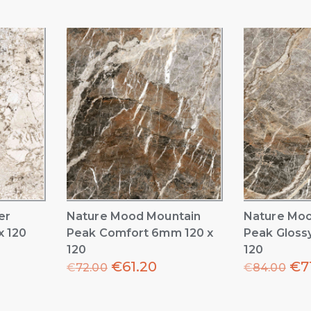
er
Nature Mood Mountain
Nature Moo
x 120
Peak Comfort 6mm 120 x
Peak Gloss
120
120
€
61.20
€
7
€
72.00
€
84.00