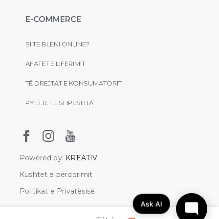
E-COMMERCE
SI TË BLENI ONLINE?
AFATET E LIFERIMIT
TË DREJTAT E KONSUMATORIT
PYETJET E SHPESHTA
Powered by:
KREATIV
Kushtet e përdorimit
Politikat e Privatësisë
Ask AI
© 2021 Kreativ Qeramika. Të gjitha të drejtat e rezervuara