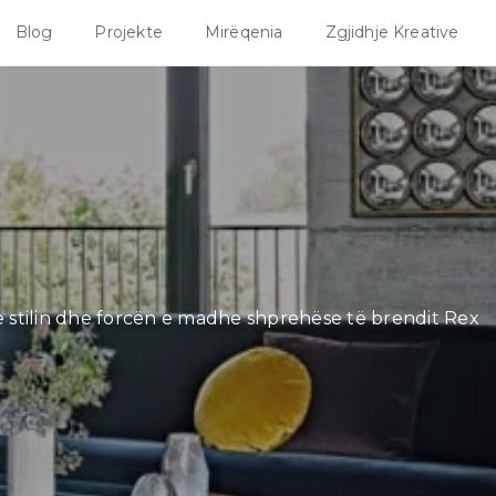
Blog
Projekte
Mirëqenia
Zgjidhje Kreative
me stilin dhe forcën e madhe shprehëse të brendit Rex