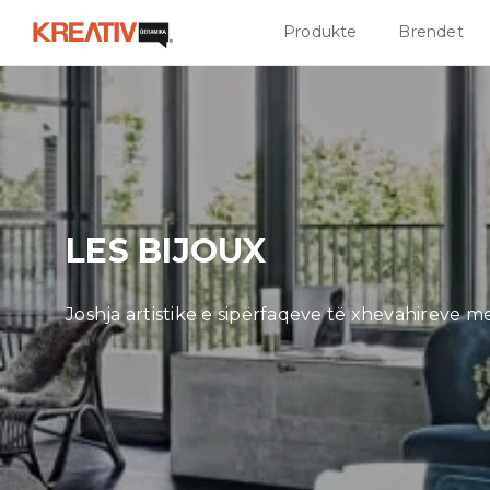
Produkte
Brendet
LES BIJOUX
Joshja artistike e sipërfaqeve të xhevahireve 