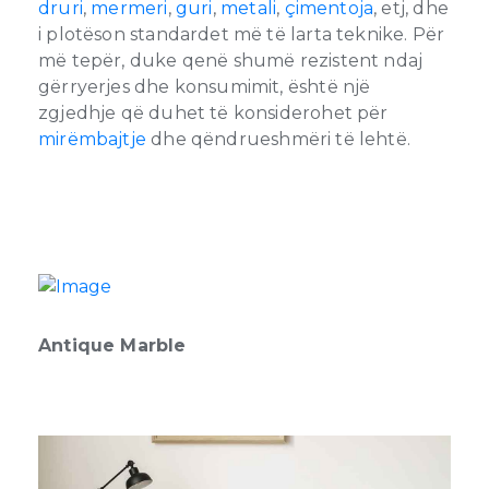
druri
,
mermeri
,
guri
,
metali
,
çimentoja
, etj, dhe
i plotëson standardet më të larta teknike. Për
më tepër, duke qenë shumë rezistent ndaj
gërryerjes dhe konsumimit, është një
zgjedhje që duhet të konsiderohet për
mirëmbajtje
dhe qëndrueshmëri të lehtë.
Antique Marble