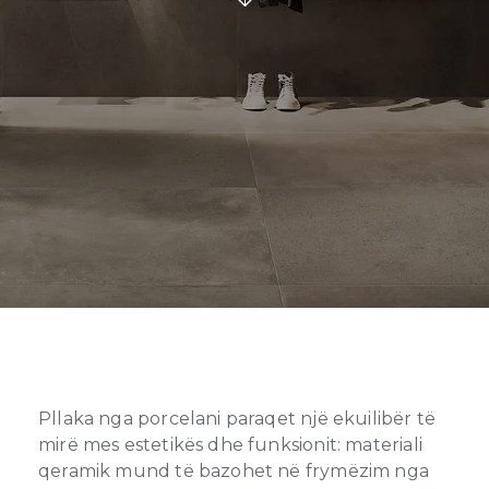
Pllaka nga porcelani paraqet një ekuilibër të
mirë mes estetikës dhe funksionit: materiali
qeramik mund të bazohet në frymëzim nga