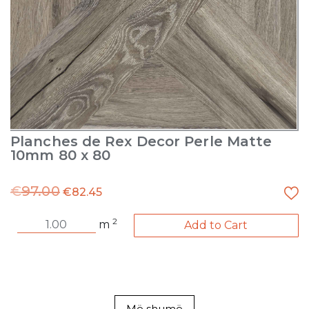
Planches de Rex Decor Perle Matte
10mm 80 x 80
€
97.00
€
82.45
2
m
Add to Cart
Më shumë